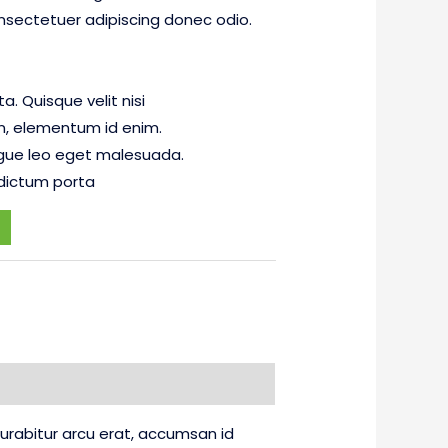
nsectetuer adipiscing donec odio.
. Quisque velit nisi
 in, elementum id enim.
gue leo eget malesuada.
dictum porta
 Curabitur arcu erat, accumsan id