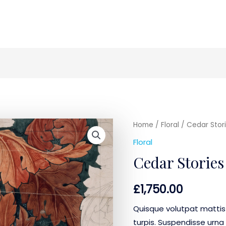
Cedar
Home
/
Floral
/ Cedar Stor
Stories
Floral
quantity
Cedar Stories
£
1,750.00
Quisque volutpat mattis
turpis. Suspendisse urna 